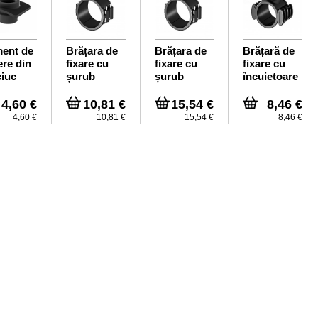
ent de
Brățara de
Brățara de
Brățară de
ere din
fixare cu
fixare cu
fixare cu
iuc
șurub
șurub
încuietoare
63mm
90mm
glisantă
63mm
4,60 €
10,81 €
15,54 €
8,46 €
4,60 €
10,81 €
15,54 €
8,46 €