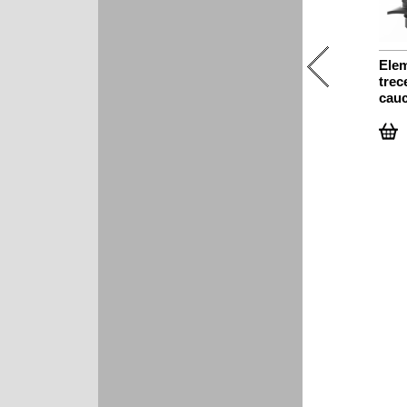
Elem
trec
cauc