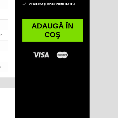
g
VERIFICAȚI DISPONIBILITATEA
ADAUGĂ ÎN
COŞ
/h
h