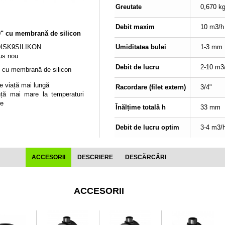
Greutate
0,670 k
Debit maxim
10 m3/h
9" cu membrană de silicon
DISK9SILIKON
Umiditatea bulei
1-3 mm
us nou
Debit de lucru
2-10 m3
" cu membrană de silicon
e viață mai lungă
Racordare (filet extern)
3/4"
nță mai mare la temperaturi
te
Înălțime totală h
33 mm
Debit de lucru optim
3-4 m3/
ACCESORII
DESCRIERE
DESCĂRCĂRI
ACCESORII