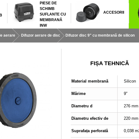
PIESE DE
SCHIMB
ACCESORII
SUFLANTE CU
B
MEMBRANĂ
INW
e aerare
Difuzor aerare de disc
Difuzor disc 9" cu membrană de silicon
FIȘA TEHNICĂ
Material membrană
Silicon
Mărime
9"
Diametru d
276 mm
Diametru efectiv de
220 mm
Suprafața perforată
0,038 m