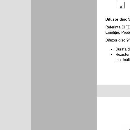
Difuzor disc 
Referință
DIF
Condiție:
Prod
Difuzor disc 9
Durata d
Reziste
mai înal