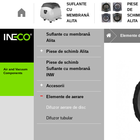
SUFLANTE
PIESE
CU
DE
MEMBRANĂ
SCHIM
ALITA
ALITA
Suflante cu membrană
Elemente d
Alita
Piese de schimb Alita
Piese de schimb
Suflante cu membrană
Air and Vacuum
Components
INW
Accesorii
Elemente de aerare
Difuzor aerare de disc
Difuzor tubular