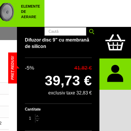
ELEMENTE
DE
AERARE
Difuzor disc 9" cu membrană
de silicon
PREȚ REDUS!
-5%
41,82 €
39,73 €
exclusiv taxe 32,83 €
Cantitate
2