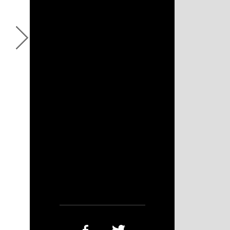
Brățară de
fixare cu
încuietoare
glisantă
90mm
14,58 €
14,58 €